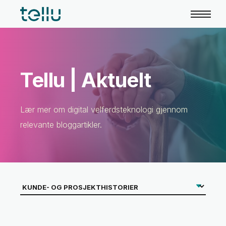
Tellu | Aktuelt
Lær mer om digital velferdsteknologi gjennom
relevante bloggartikler.