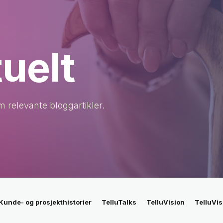
tuelt
 relevante bloggartikler.
Kunde- og prosjekthistorier
TelluTalks
TelluVision
TelluVis