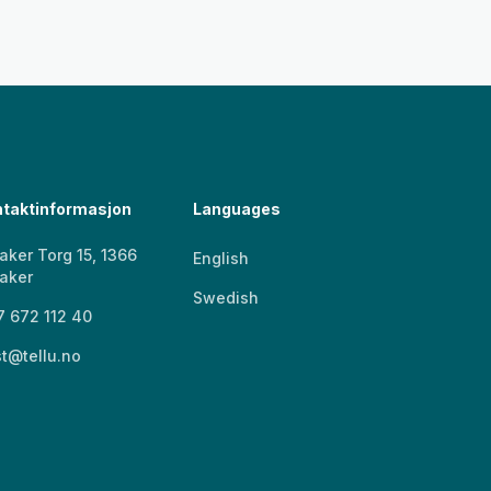
taktinformasjon
Languages
aker Torg 15, 1366
English
aker
Swedish
 672 112 40
t@tellu.no